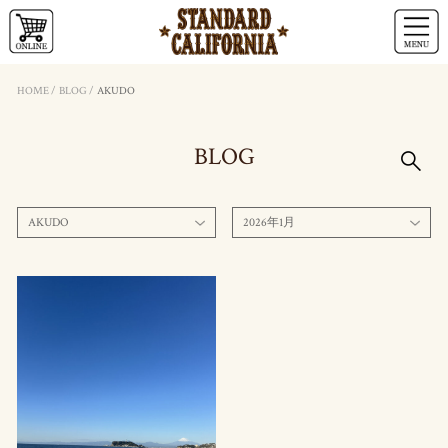
HOME
/
BLOG
/
AKUDO
BLOG
AKUDO
2026年1月