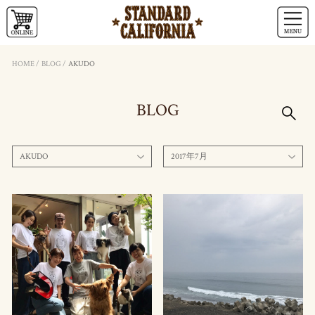
HOME
/
BLOG
/
AKUDO
BLOG
AKUDO
2017年7月