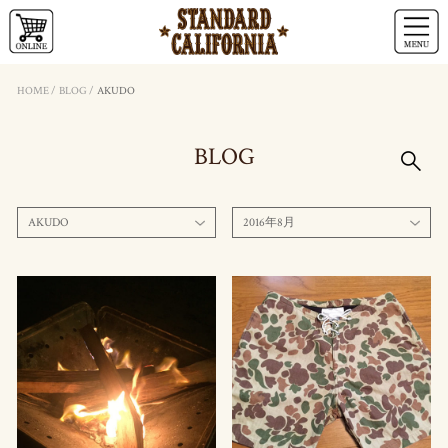
HOME
/
BLOG
/
AKUDO
BLOG
AKUDO
2016年8月