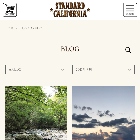
HOME
/
BLOG
/
AKUDO
BLOG
AKUDO
2017年9月