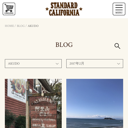
HOME
/
BLOG
/
AKUDO
BLOG
AKUDO
2017年2月