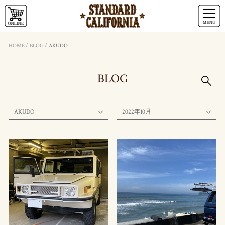
HOME
/
BLOG
/
AKUDO
BLOG
AKUDO
2022年10月