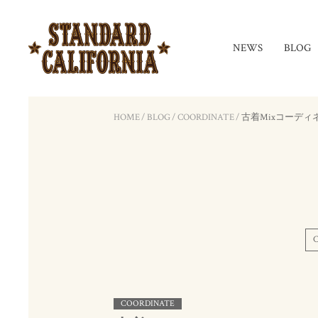
NEWS
BLOG
HOME
/
BLOG
/
COORDINATE
/
古着Mixコーディ
COORDINATE