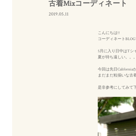
古着Mixコーディネート
2019.05.11
こんにちは!!
コーディネートBLO
5月に入り日中はTシ
夏が待ち遠しい。。
今回は先日Califo
まだまだ粒揃いな古着
是非参考にしてみて下