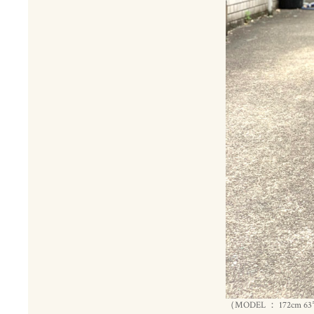
（MODEL ： 172cm 6