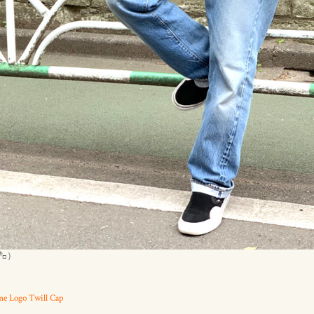
3㌔）
 Logo Twill Cap