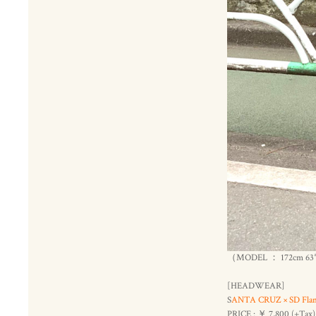
（MODEL ： 172cm 6
[HEADWEAR]
S
ANTA CRUZ × SD Flame
PRICE : ￥ 7,800 (+Tax)