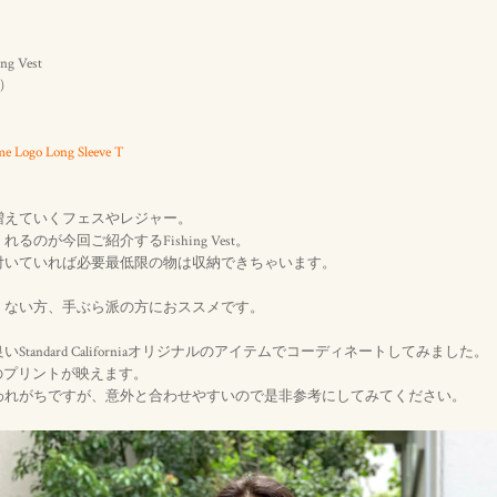
ng Vest
)
 Logo Long Sleeve T
増えていくフェスやレジャー。
のが今回ご紹介するFishing Vest。
付いていれば必要最低限の物は収納できちゃいます。
くない方、手ぶら派の方におススメです。
tandard Californiaオリジナルのアイテムでコーディネートしてみました。
ラボのプリントが映えます。
われがちですが、意外と合わせやすいので是非参考にしてみてください。