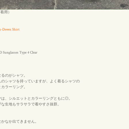
ズ着用）
n-Down Shirt
unglasses Type 4 Clear
なるのがシャツ。
んのシャツを持っていますが、よく着るシャツの
とカラーリング。
ツは、シルエットとカラーリングともに◎。
げな生地もサラサラで着やすさ抜群。
なかなか出てきません。