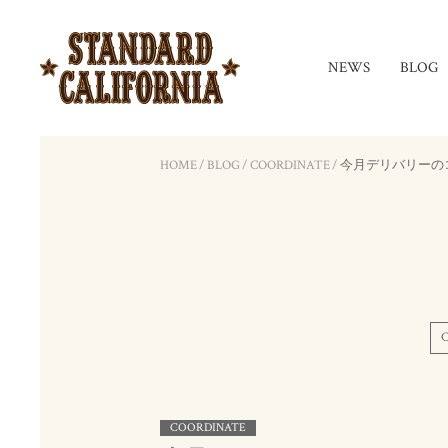
NEWS
BLOG
HOME
/
BLOG
/
COORDINATE
/
今月デリバリーの
COORDINATE