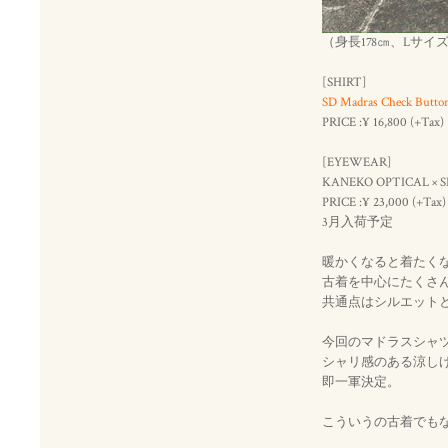
（身長178㎝、Lサイ
[SHIRT]
SD Madras Check Butto
PRICE :¥ 16,800 (+Tax)
[EYEWEAR]
KANEKO OPTICAL × SD S
PRICE :¥ 23,000 (+Tax)
3月入荷予定
暖かくなると着たく
古着を中心にたくさ
共通点はシルエット
今回のマドラスシャ
シャリ感のある涼し
即一軍決定。
こういうの古着でも