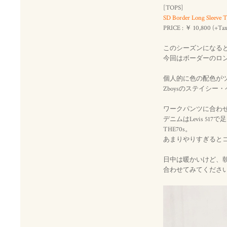
[TOPS]
SD Border Long Sleeve T
PRICE : ￥ 10,800 (+Tax
このシーズンになる
今回はボーダーのロ
個人的に色の配色が
Zboysのステイシ
ワークパンツに合わ
デニムはLevis 517で
THE70s。
あまりやりすぎると
日中は暖かいけど、
合わせてみてくださ