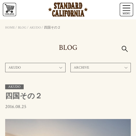
HOME
/
BLOG
/
AKUDO
/
四国その２
BLOG
AKUDO
ARCHIVE
AKUDO
四国その２
2016.08.25