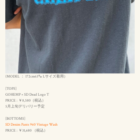
(MODEL ： 172cm63㌔ Lサイズ着用）
[TOPS]
GOHEMP × SD Dead Logo T
PRICE : ￥8,580（
税込
）
5月上旬デリバリー予定
[BOTTOMS]
SD Denim Pants 960 Vintage Wash
PRICE : ￥31,680 （
税込
）