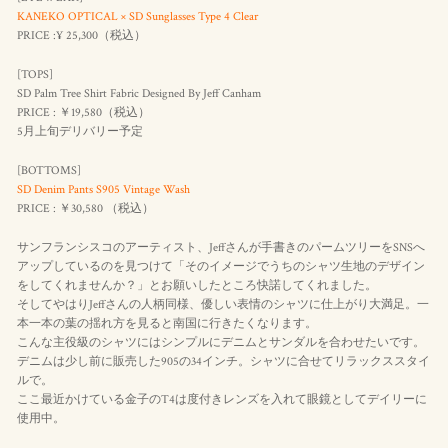
KANEKO OPTICAL × SD Sunglasses Type 4 Clear
PRICE :¥ 25,300（
税込
）
[TOPS]
SD Palm Tree Shirt Fabric Designed By Jeff Canham
PRICE : ￥19,580（
税込
）
5月上旬デリバリー予定
[BOTTOMS]
SD Denim Pants S905 Vintage Wash
PRICE : ￥30,580 （
税込
）
サンフランシスコのアーティスト、Jeffさんが手書きのパームツリーをSNSへ
アップしているのを見つけて「そのイメージでうちのシャツ生地のデザイン
をしてくれませんか？」とお願いしたところ快諾してくれました。
そしてやはりJeffさんの人柄同様、優しい表情のシャツに仕上がり大満足。一
本一本の葉の揺れ方を見ると南国に行きたくなります。
こんな主役級のシャツにはシンプルにデニムとサンダルを合わせたいです。
デニムは少し前に販売した905の34インチ。シャツに合せてリラックススタイ
ルで。
ここ最近かけている金子のT4は度付きレンズを入れて眼鏡としてデイリーに
使用中。