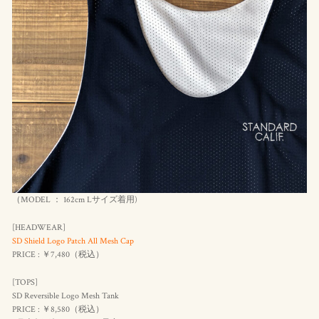
（MODEL ： 162cm Lサイズ着用)
[HEADWEAR]
SD Shield Logo Patch All Mesh Cap
PRICE : ￥7,480（
税込
）
[TOPS]
SD Reversible Logo Mesh Tank
PRICE : ￥8,580（
税込
）