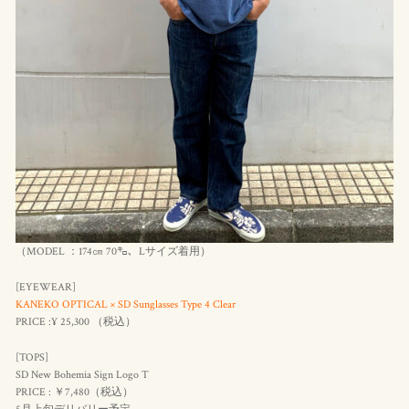
（MODEL ：174㎝ 70㌔、Lサイズ着用）
[EYEWEAR]
KANEKO OPTICAL × SD Sunglasses Type 4 Clear
PRICE :¥ 25,300 （
税込
）
[TOPS]
SD New Bohemia Sign Logo T
PRICE : ￥7,480（
税込
）