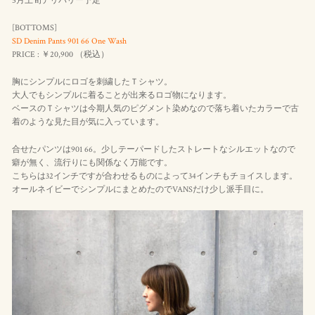
5月上旬デリバリー予定
[BOTTOMS]
SD Denim Pants 901 66 One Wash
PRICE : ￥20,900 （
税込
）
胸にシンプルにロゴを刺繍したＴシャツ。
大人でもシンプルに着ることが出来るロゴ物になります。
ベースのＴシャツは今期人気のピグメント染めなので落ち着いたカラーで古
着のような見た目が気に入っています。
合せたパンツは901 66。少しテーパードしたストレートなシルエットなので
癖が無く、流行りにも関係なく万能です。
こちらは32インチですが合わせるものによって34インチもチョイスします。
オールネイビーでシンプルにまとめたのでVANSだけ少し派手目に。