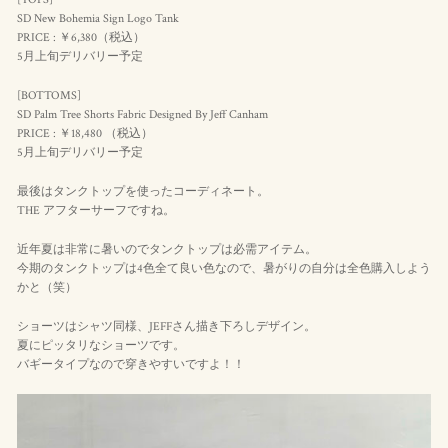
SD New Bohemia Sign Logo Tank
PRICE : ￥6,380（
税込
）
5月上旬デリバリー予定
[BOTTOMS]
SD Palm Tree Shorts Fabric Designed By Jeff Canham
PRICE : ￥18,480 （
税込
）
5月上旬デリバリー予定
最後はタンクトップを使ったコーディネート。
THE アフターサーフですね。
近年夏は非常に暑いのでタンクトップは必需アイテム。
今期のタンクトップは4色全て良い色なので、暑がりの自分は全色購入しよう
かと（笑）
ショーツはシャツ同様、JEFFさん描き下ろしデザイン。
夏にピッタリなショーツです。
バギータイプなので穿きやすいですよ！！