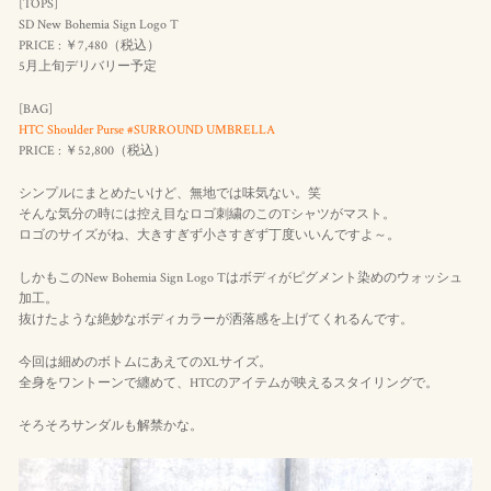
[TOPS]
SD New Bohemia Sign Logo T
PRICE : ￥7,480（
税込
）
5月上旬デリバリー予定
[BAG]
HTC Shoulder Purse #SURROUND UMBRELLA
PRICE : ￥52,800（
税込
）
シンプルにまとめたいけど、無地では味気ない。笑
そんな気分の時には控え目なロゴ刺繍のこのTシャツがマスト。
ロゴのサイズがね、大きすぎず小さすぎず丁度いいんですよ～。
しかもこのNew Bohemia Sign Logo Tはボディがピグメント染めのウォッシュ
加工。
抜けたような絶妙なボディカラーが洒落感を上げてくれるんです。
今回は細めのボトムにあえてのXLサイズ。
全身をワントーンで纏めて、HTCのアイテムが映えるスタイリングで。
そろそろサンダルも解禁かな。