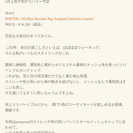
5月上旬下旬デリバリー予定
[BAG]
PORTER × SD Mini Shoulder Bag Standard California Limited
PRICE : ￥16,280（
税込
）
完全なる休日のオフスタイル。
この1年、休日の過ごし方といえば、ほぼほぼウォーキング。
そんな私のいつものスタイリングがこれ。
素材に伸縮性、通気性に優れたポリエステル素材のメッシュ地を使ったリバ
ーシブルタンクトップ。
これがね、見た目の清涼感だけでなく着心地も快適。
ストレッチ性が高いから体の動きを妨げないし、メッシュなんで通気性はす
こぶる良し。
汗を掻いてもすぐに乾いちゃうんですよね。
何よりリバーシブルだから、1着で2色のコーディネートが楽しめるお得感。
素敵です。
今回はpatagoniaのストレッチ性の高いパンツとオールメッシュキャップと合
わせて。