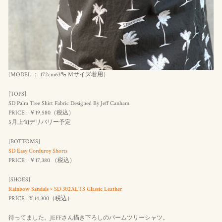
(MODEL ： 172cm63㌔ Mサイズ着用）
[TOPS]
SD Palm Tree Shirt Fabric Designed By Jeff Canham
PRICE : ￥19,580（
税込
）
5月上旬デリバリー予定
[BOTTOMS]
SD Easy Corduroy Shorts
PRICE : ￥17,380 （
税込
）
[SHOES]
Rainbow Sandals × SD 302ALTS Classic Leather
PRICE : ¥ 14,300（
税込
）
待ってました。JEFFさん描き下ろしのパームツリーシャツ。