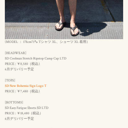
(MODEL ： 178cm71㌔ Tシャツ XL、ショーツ XL 着用）
[HEADWEAR]
SD Coolmax Stretch Ripstop Camp Cap LTD
PRICE : ￥8,580（
税込
）
6月デリバリー予定
[TOPS]
SD New Bohemia Sign Logo T
PRICE : ￥7,480（税込）
[BOTTOMS]
SD Easy Fatigue Shorts SD LTD
PRICE : ￥18,480（
税込
）
6月デリバリー予定