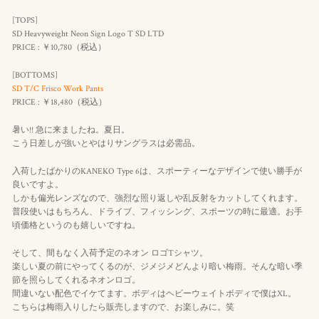
[TOPS]
SD Heavyweight Neon Sign Logo T SD LTD
PRICE : ￥10,780（
税込
）
[BOTTOMS]
SD T/C Frisco Work Pants
PRICE : ￥18,480（
税込
）
暑い!! 急に来ましたね。夏日。
こう日差しが強いとやはりサングラスは必需品。
入荷したばかりのKANEKO Type 6は、スポーティーなデザインで使い勝手が
良いですよ。
しかも偏光レンズなので、強烈な照り返しや乱反射をカットしてくれます。
普段使いはもちろん、ドライブ、フィッシング、スポーツの時に最適。お手
頃価格というのも嬉しいですね。
そして、間もなく入荷予定のネオン ロゴTシャツ。
楽しい夏の前にやってくるのが、ジメジメどんより暗い梅雨。そんな暗い季
節を照らしてくれるネオンロゴ。
間違いない配色でイケてます。ボディはヘビーウェイトボディで僕はXL。
こちらは梅雨入りしたら販売しますので、お楽しみに。笑