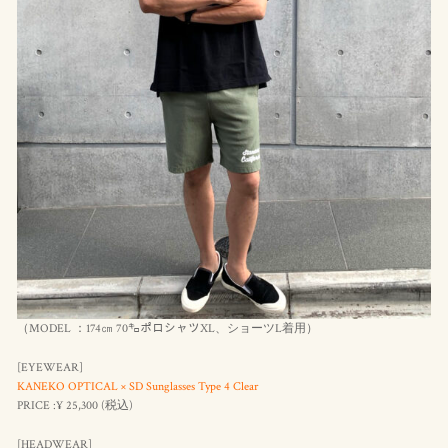
（MODEL ：174㎝ 70㌔ポロシャツXL、ショーツL着用）
[EYEWEAR]
KANEKO OPTICAL × SD Sunglasses Type 4 Clear
PRICE :¥ 25,300 (
税込
)
[HEADWEAR]