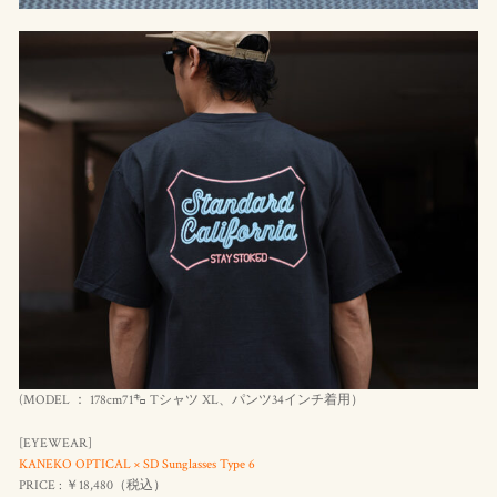
(MODEL ： 178cm71㌔ Tシャツ XL、パンツ34インチ着用）
[EYEWEAR]
KANEKO OPTICAL × SD Sunglasses Type 6
PRICE : ￥18,480（
税込
）