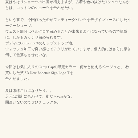
夏はやはりショーツの出番が増えますが、古着や色の抜けたTシャツなんか
とは、コットンのショーツを合わせたい。
という事で、今回作ったのがファティーグパンツをデザインソースにしたイ
ージーショーツ。
ウェスト部分はベルクロで留めることが出来るようになっているので簡単
に、しかもガッチリ留められます。
ボディはCotton 100%のリップストップ地。
ウォッシュ加工で良い感じでアタリが出ていますが、個人的にはさらに穿き
倒して色落ちさせたいな。
今回はお気に入りのCamp Capの限定カラー、何かと使えるベージュと、3枚
買いした笑 SD New Bohemia Sign Logo Tを
合わせました。
夏はほぼこれになりそう。。
足元は場所に合わせて、街ならvansかな。
間違いないのでぜひチェックを。