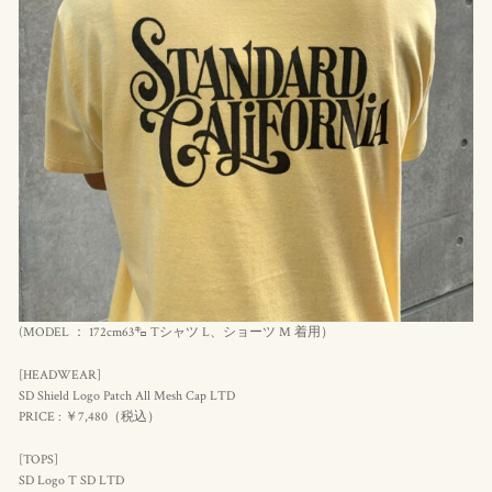
(MODEL ： 172cm63㌔ Tシャツ L、ショーツ M 着用）
[HEADWEAR]
SD Shield Logo Patch All Mesh Cap LTD
PRICE : ￥7,480（
税込
）
[TOPS]
SD Logo T SD LTD