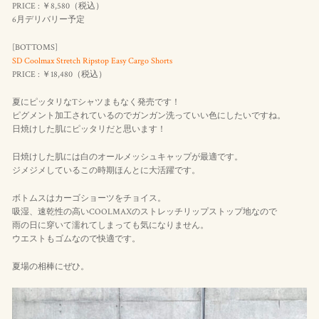
PRICE : ￥8,580（
税込
）
6月デリバリー予定
[BOTTOMS]
SD Coolmax Stretch Ripstop Easy Cargo Shorts
PRICE : ￥18,480（
税込
）
夏にピッタリなTシャツまもなく発売です！
ピグメント加工されているのでガンガン洗っていい色にしたいですね。
日焼けした肌にピッタリだと思います！
日焼けした肌には白のオールメッシュキャップが最適です。
ジメジメしているこの時期ほんとに大活躍です。
ボトムスはカーゴショーツをチョイス。
吸湿、速乾性の高いCOOLMAXのストレッチリップストップ地なので
雨の日に穿いて濡れてしまっても気になりません。
ウエストもゴムなので快適です。
夏場の相棒にぜひ。