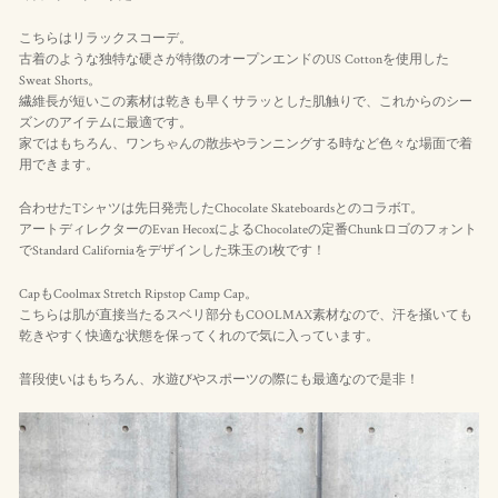
こちらはリラックスコーデ。
古着のような独特な硬さが特徴のオープンエンドのUS Cottonを使用した
Sweat Shorts。
繊維長が短いこの素材は乾きも早くサラッとした肌触りで、これからのシー
ズンのアイテムに最適です。
家ではもちろん、ワンちゃんの散歩やランニングする時など色々な場面で着
用できます。
合わせたTシャツは先日発売したChocolate SkateboardsとのコラボT。
アートディレクターのEvan HecoxによるChocolateの定番Chunkロゴのフォント
でStandard Californiaをデザインした珠玉の1枚です！
CapもCoolmax Stretch Ripstop Camp Cap。
こちらは肌が直接当たるスベリ部分もCOOLMAX素材なので、汗を掻いても
乾きやすく快適な状態を保ってくれので気に入っています。
普段使いはもちろん、水遊びやスポーツの際にも最適なので是非！