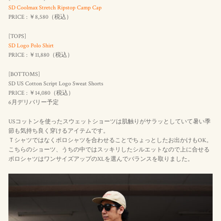
SD Coolmax Stretch Ripstop Camp Cap
PRICE : ￥8,580（
税込
）
[TOPS]
SD Logo Polo Shirt
PRICE : ￥11,880（
税込
）
[BOTTOMS]
SD US Cotton Script Logo Sweat Shorts
PRICE : ￥14,080（
税込
）
6月デリバリー予定
USコットンを使ったスウェットショーツは肌触りがサラッとしていて暑い季
節も気持ち良く穿けるアイテムです。
Ｔシャツではなくポロシャツを合わせることでちょっとしたお出かけもOK。
こちらのショーツ、うちの中ではスッキリしたシルエットなので上に合せる
ポロシャツはワンサイズアップのXLを選んでバランスを取りました。