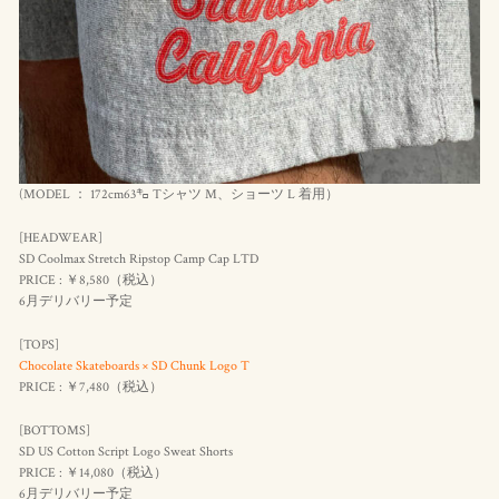
(MODEL ： 172cm63㌔ Tシャツ M、ショーツ L 着用）
[HEADWEAR]
SD Coolmax Stretch Ripstop Camp Cap LTD
PRICE : ￥8,580（
税込
）
6月デリバリー予定
[TOPS]
Chocolate Skateboards × SD Chunk Logo T
PRICE : ￥7,480（
税込
）
[BOTTOMS]
SD US Cotton Script Logo Sweat Shorts
PRICE : ￥14,080（
税込
）
6月デリバリー予定