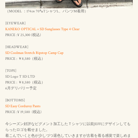
（MODEL ：174㎝ 70㌔TシャツL、パンツM着用）
[EYEWEAR]
KANEKO OPTICAL × SD Sunglasses Type 4 Clear
PRICE :¥ 25,300 (
税込)
[HEADWEAR]
SD Coolmax Stretch Ripstop Camp Cap
PRICE : ￥8,580（
税込
）
[TOPS]
SD Logo T SD LTD
PRICE : ￥8,580（
税込
）
6月デリバリー予定
[BOTTOMS]
SD Easy Corduroy Pants
PRICE :¥ 19,580 (
税込
)
今シーズン好評なピグメント加工したＴシャツに以前JEFFにデザインしても
らったロゴを載せました。
着こんでいくと色が少しづつ退色していきますが古着を着る感覚で楽しめま