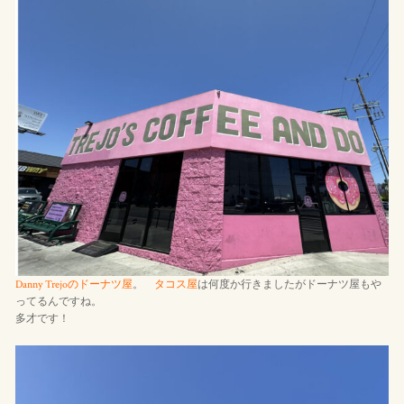
Danny Trejoのドーナツ屋
。
タコス屋
は何度か行きましたがドーナツ屋もや
ってるんですね。
多才です！