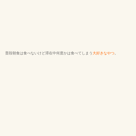
普段朝食は食べないけど滞在中何度かは食べてしまう
大好きなやつ
。