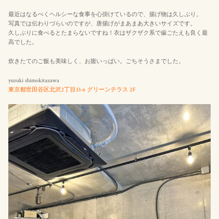
最近はなるべくヘルシーな食事を心掛けているので、揚げ物は久しぶり。
写真では伝わりづらいのですが、唐揚げがまあまあ大きいサイズです。
久しぶりに食べるとたまらないですね！衣はザクザク系で歯ごたえも良く最
高でした。
炊きたてのご飯も美味しく、お腹いっぱい。ごちそうさまでした。
yuzuki shimokitazawa
東京都世田谷区北沢2丁目33-6 グリーンテラス 2F