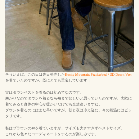
そういえば、この日は先日発売した
Rocky Mountain Featherbed / SD Down Vest
を着ていたのですが、既にとても重宝しています！
実はダウンベストを着るのは初めてなのです。
寒がりなのでダウンを着るなら袖まで欲しいと思っていたのですが、実際に
着てみると身体の中心が暖かいだけでも全然違いますね。
ダウンを着るのにはまだ早いですが、朝と夜は冷え込む、今の気温にはピッ
タリです。
私はブラウンの40を着ていますが、サイズも大きすぎずベストサイズ。
これから色々なコーディネートをするのが楽しみです。