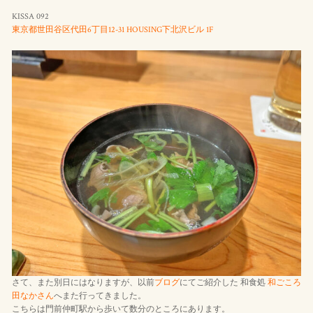
KISSA 092
東京都世田谷区代田6丁目12-31 HOUSING下北沢ビル 1F
さて、また別日にはなりますが、以前
ブログ
にてご紹介した 和食処
和ごころ
田なかさん
へまた行ってきました。
こちらは門前仲町駅から歩いて数分のところにあります。