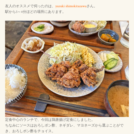
友人のオススメで伺ったのは、
yuzuki shimokitazawa
さん。
駅から3～4分ほどの場所にあります。
定食中心のランチで、今回は鶏唐揚げ定食にしました。
ちなみにソースはおろしポン酢、ネギダレ、マヨネーズから選ぶことがで
き、おろしポン酢をチョイス。