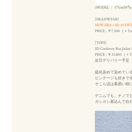
(MODEL ： 171cm
[HEADWEAR]
NEW ERA × SD 59 FIFTY 
PRICE : ￥7,500（＋T
[TOPS]
SD Corduroy Boa Jacket
PRICE : ￥33,800（＋
近日デリバリー予定
硫化染めで染めてい
ビンテージも好きで
そこら辺は着易い様
デニムでも、チノで
ガシガシ着込んで自分