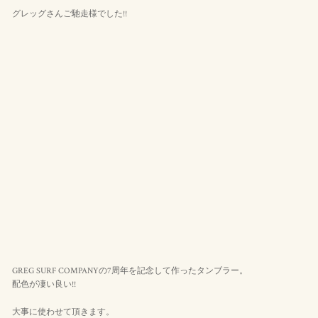
グレッグさんご馳走様でした!!
GREG SURF COMPANYの7周年を記念して作ったタンブラー。
配色が凄い良い!!
大事に使わせて頂きます。