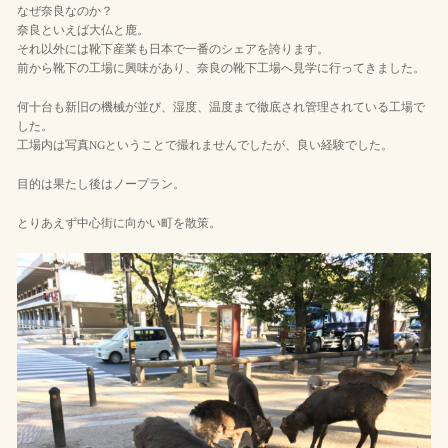
なぜ奈良なのか？
奈良といえば大仏と鹿。
それ以外には靴下産業も日本で一番のシェアを誇ります。
前から靴下の工場に興味があり、奈良の靴下工場へ見学に行ってきました。
何十台も新旧の機械が並び、湿度、温度まで徹底され管理されている工場で
した。
工場内は写真NGということで撮れませんでしたが、良い経験でした。
目的は果たし後はノープラン。
とりあえず中心街に向かい町を散策。