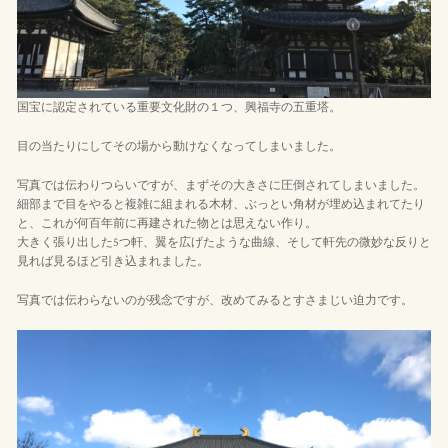
国宝に認定されている重要文化財の１つ、興福寺の五重塔。
目の当たりにしてその場から動けなくなってしまいました。
写真では伝わりつらいですが、まずその大きさに圧倒されてしまいました。
細部まで目をやると複雑に組まれる木材、ぶっとい角材が埋め込まれてたり
と、これが何百年前に再建された物とは思えない作り。
大きく張り出した5つ軒、翼を広げたような曲線、そして軒先の微妙な反りと
見れば見るほど引き込まれました。
写真では伝わらないのが残念ですが、改めてみるとすさまじい迫力です。