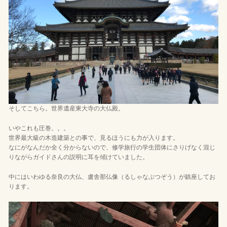
そしてこちら。世界遺産東大寺の大仏殿。
いやこれも圧巻。。。
世界最大級の木造建築との事で、見るほうにも力が入ります。
なにがなんだか全く分からないので、修学旅行の学生団体にさりげなく混じ
りながらガイドさんの説明に耳を傾けていました。
中にはいわゆる奈良の大仏、盧舎那仏像（るしゃなぶつぞう）が鎮座してお
ります。