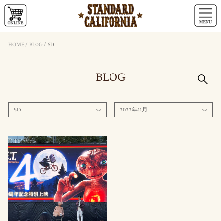
HOME
/
BLOG
/
SD
BLOG
SD
2022年11月