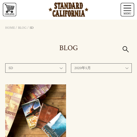
HOME
/
BLOG
/
SD
BLOG
SD
2020年5月