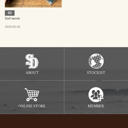
SD
Surf movie
2020.05.02