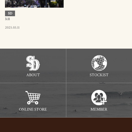
SD
3.11
2025.03.11