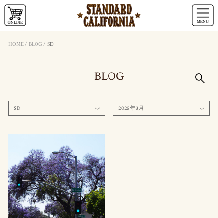
HOME
/
BLOG
/
SD
BLOG
SD
2025年3月