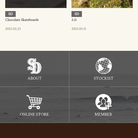
SD
SD
Chocolate Skateboards
3.11
2021.03.25
2021.03.11