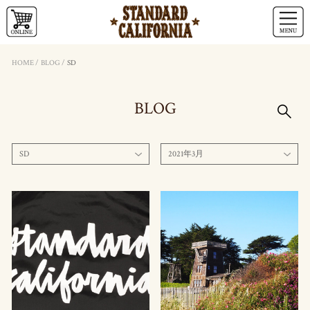
HOME
/
BLOG
/
SD
BLOG
SD
2021年3月