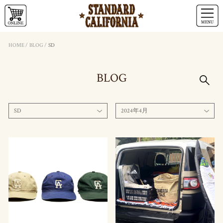
HOME
/
BLOG
/
SD
BLOG
SD
2024年4月