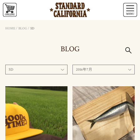
HOME
/
BLOG
/
SD
BLOG
SD
2016年7月