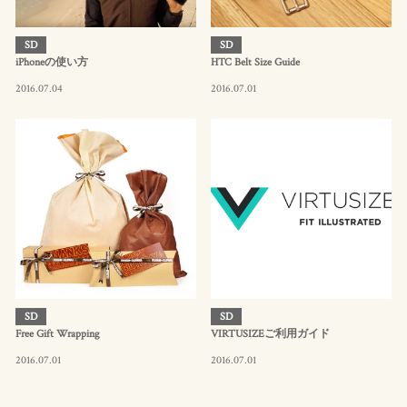
SD
SD
iPhoneの使い方
HTC Belt Size Guide
2016.07.04
2016.07.01
SD
SD
Free Gift Wrapping
VIRTUSIZEご利用ガイド
2016.07.01
2016.07.01