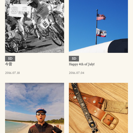
SD
SD
今昔
Happy 4th of July!
2016.07.18
2016.07.04