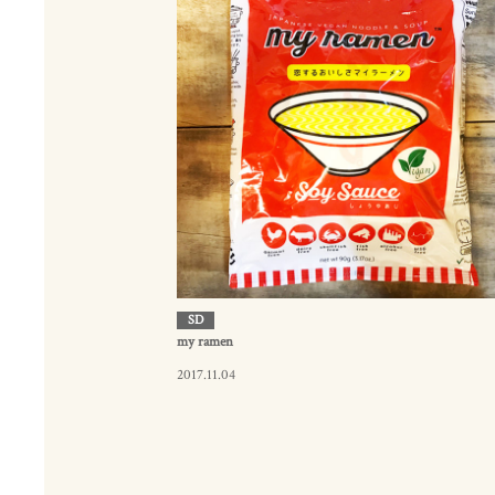
SD
my ramen
2017.11.04