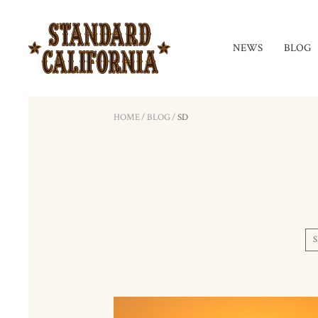
NEWS
BLOG
HOME
/
BLOG
/
SD
S