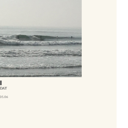
 DAY
05.06