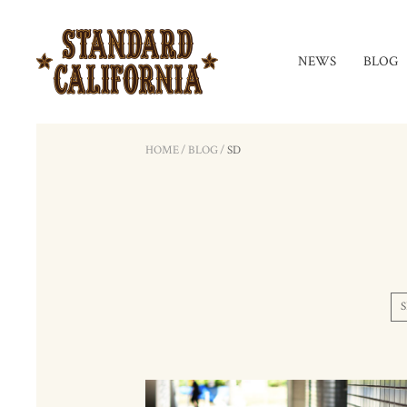
NEWS
BLOG
HOME
/
BLOG
/
SD
S