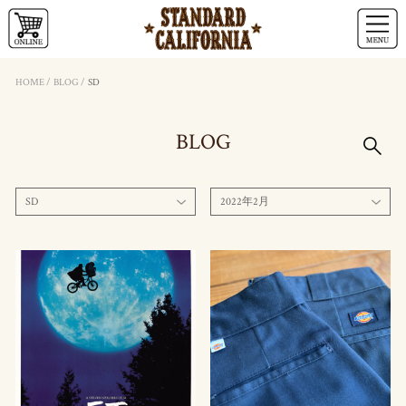
HOME
/
BLOG
/
SD
BLOG
SD
2022年2月