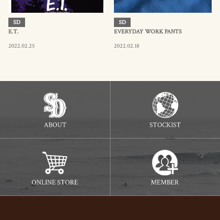
SD
SD
E.T.
EVERYDAY WORK PANTS
2022.02.25
2022.02.18