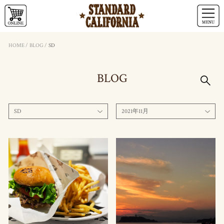
HOME
/
BLOG
/
SD
BLOG
SD
2021年11月