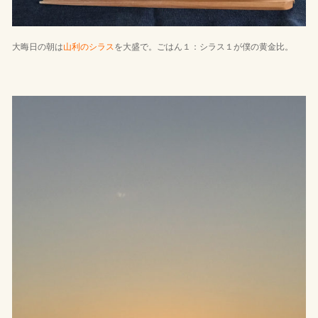
大晦日の朝は
山利のシラス
を大盛で。ごはん１：シラス１が僕の黄金比。