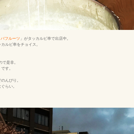
タバフルーツ
」がタッカルビ串で出店中。
ッカルビ串をチョイス。
るので是非。
くです。
でのんびり。
むぐらい。