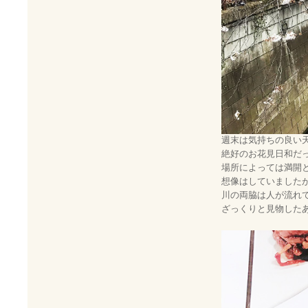
週末は気持ちの良い
絶好のお花見日和だ
場所によっては満開
想像はしていました
川の両脇は人が流れ
ざっくりと見物した