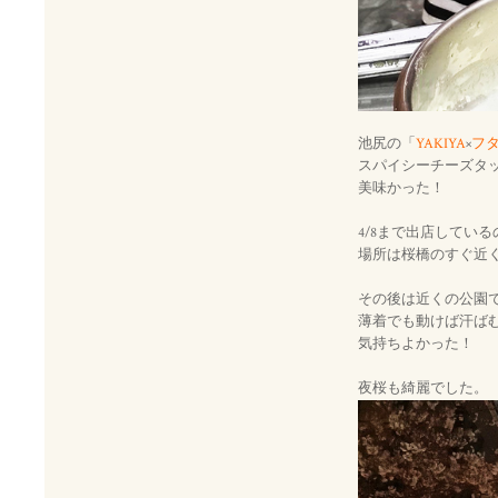
池尻の「
YAKIYA
×
フ
スパイシーチーズタ
美味かった！
4/8まで出店してい
場所は桜橋のすぐ近
その後は近くの公園
薄着でも動けば汗ば
気持ちよかった！
夜桜も綺麗でした。