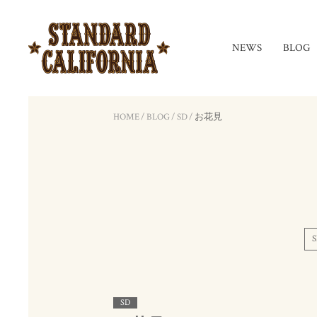
NEWS
BLOG
HOME
/
BLOG
/
SD
/
お花見
S
SD