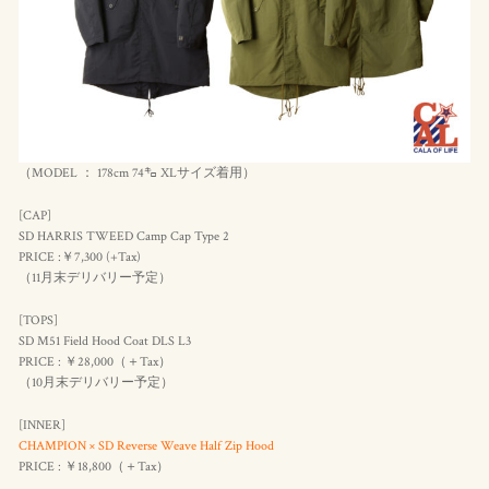
（MODEL ： 178cm 74㌔ XLサイズ着用）
[CAP]
SD HARRIS TWEED Camp Cap Type 2
PRICE :￥7,300 (+Tax)
（11月末デリバリー予定）
[TOPS]
SD M51 Field Hood Coat DLS L3
PRICE : ￥28,000（＋Tax）
（10月末デリバリー予定）
[INNER]
CHAMPION × SD Reverse Weave Half Zip Hood
PRICE : ￥18,800（＋Tax）