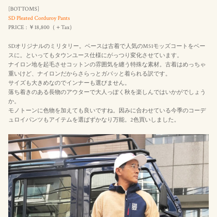
[BOTTOMS]
SD Pleated Corduroy Pants
PRICE : ￥18,800（＋Tax）
SDオリジナルのミリタリー。ベースは古着で人気のM51モッズコートをベー
スに。といってもタウンユース仕様にがっつり変化させています。
ナイロン地を起毛させコットンの雰囲気を纏う特殊な素材。古着はめっちゃ
重いけど、ナイロンだからさらっとガバッと着られる訳です。
サイズも大きめなのでインナーも選びません。
落ち着きのある長物のアウターで大人っぽく秋を楽しんではいかがでしょう
か。
モノトーンに色物を加えても良いですね。因みに合わせている今季のコーデ
ュロイパンツもアイテムを選ばずかなり万能。2色買いしました。