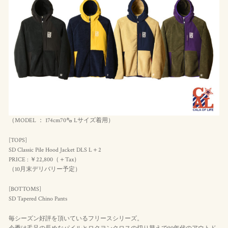
（MODEL ： 174cm70㌔ Lサイズ着用）
[TOPS]
SD Classic Pile Hood Jacket DLS L＋2
PRICE : ￥22,800（＋Tax）
（10月末デリバリー予定）
[BOTTOMS]
SD Tapered Chino Pants
毎シーズン好評を頂いているフリースシリーズ。