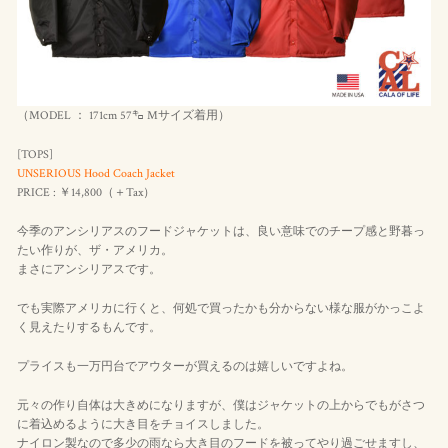
（MODEL ： 171cm 57㌔ Mサイズ着用）
[TOPS]
UNSERIOUS Hood Coach Jacket
PRICE : ￥14,800（＋Tax）
今季のアンシリアスのフードジャケットは、良い意味でのチープ感と野暮っ
たい作りが、ザ・アメリカ。
まさにアンシリアスです。
でも実際アメリカに行くと、何処で買ったかも分からない様な服がかっこよ
く見えたりするもんです。
プライスも一万円台でアウターが買えるのは嬉しいですよね。
元々の作り自体は大きめになりますが、僕はジャケットの上からでもがさつ
に着込めるように大き目をチョイスしました。
ナイロン製なので多少の雨なら大き目のフードを被ってやり過ごせますし、