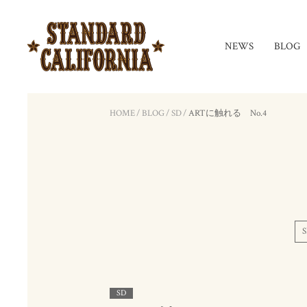
NEWS
BLOG
HOME
/
BLOG
/
SD
/
ARTに触れる No.4
S
SD