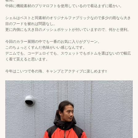
着用。
中綿に機能素材のプリマロフトを使用しているので着込まずに暖かい。
シェルはベストと同素材のオリジナルファブリックなので多少の雨なら大き
目のフードを被れば問題なし。
更に内側にも大き目のメッシュポケットが付いていますので、何かと便利。
今回のカラー展開の中でも一番のお気に入りがグリーン。
このちょっとくすんだ色味がいい感じなんです。
デニムでも、コーデュロイでも、スウェットでもボトムを選ばないので幅広
く着て貰えると思います。
今年はこいつで冬の海、キャンプとアクティブに楽しめます!!