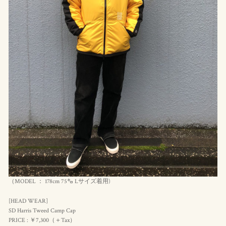
（MODEL ： 178cm 75㌔ Lサイズ着用)
[HEAD WEAR]
SD Harris Tweed Camp Cap
PRICE : ￥7,300（＋Tax）