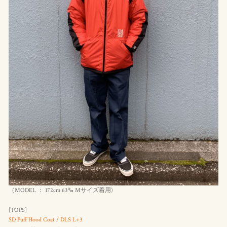
（MODEL ： 172cm 63㌔ Mサイズ着用)
[TOPS]
SD Puff Hood Coat / DLS L+3