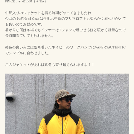
PRICE : ￥ 42,000（＋Tax）
中綿入りのジャケットを着る時期がやってきましたね。
今回の Puff Hood Coat は生地も中綿のプリマロフトも柔らかく着心地がとて
も良いのでお勧めです。
暑がりな僕は冬場でもインナーはTシャツで過ごせるほど暖かく軽量なので
長時間着ていても疲れません。
発色の良い赤には落ち着いたネイビーのワークパンツにVANS のAUTHNTIC
でシンプルに合わせました。
このジャケットがあれば真冬も乗り越えられますよ！！