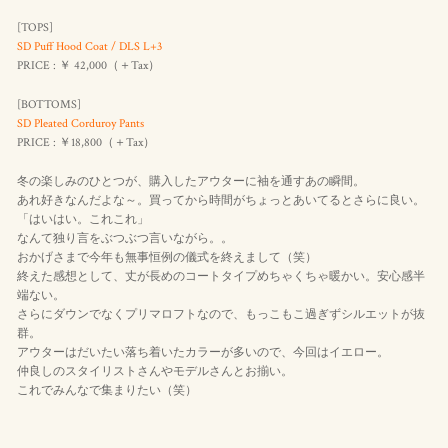
[TOPS]
SD Puff Hood Coat / DLS L+3
PRICE : ￥ 42,000（＋Tax）
[BOTTOMS]
SD Pleated Corduroy Pants
PRICE : ￥18,800（＋Tax）
冬の楽しみのひとつが、購入したアウターに袖を通すあの瞬間。
あれ好きなんだよな～。買ってから時間がちょっとあいてるとさらに良い。
「はいはい。これこれ」
なんて独り言をぶつぶつ言いながら。。
おかげさまで今年も無事恒例の儀式を終えまして（笑）
終えた感想として、丈が長めのコートタイプめちゃくちゃ暖かい。安心感半
端ない。
さらにダウンでなくプリマロフトなので、もっこもこ過ぎずシルエットが抜
群。
アウターはだいたい落ち着いたカラーが多いので、今回はイエロー。
仲良しのスタイリストさんやモデルさんとお揃い。
これでみんなで集まりたい（笑）