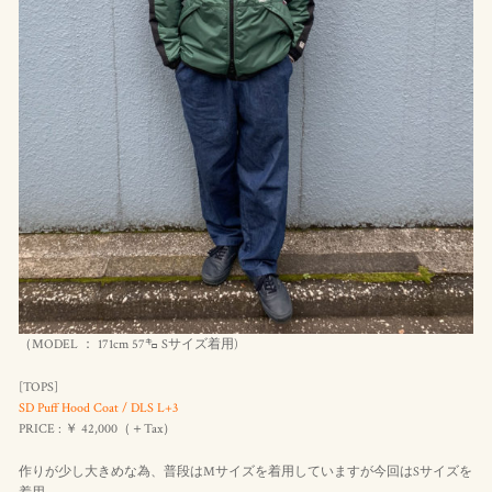
（MODEL ： 171cm 57㌔ Sサイズ着用)
[TOPS]
SD Puff Hood Coat / DLS L+3
PRICE : ￥ 42,000（＋Tax）
作りが少し大きめな為、普段はMサイズを着用していますが今回はSサイズを