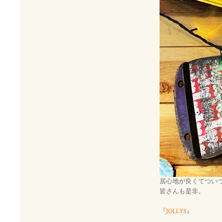
居心地が良くてつい
皆さんも是非。
『
JOLLYS
』