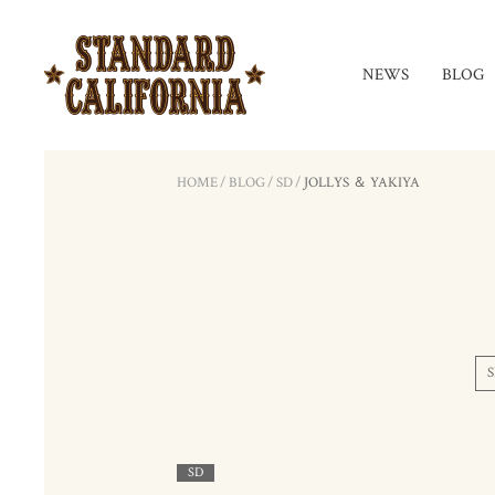
NEWS
BLOG
HOME
/
BLOG
/
SD
/
JOLLYS ＆ YAKIYA
S
SD