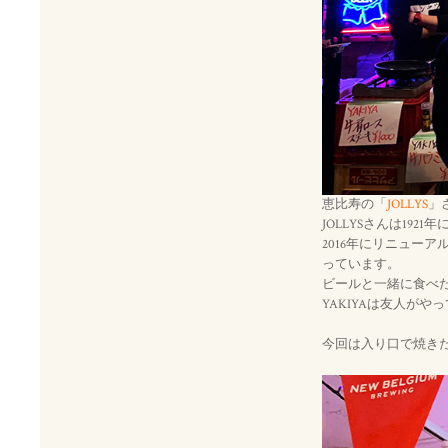
恵比寿の「
JOLLYS
」
JOLLYSさんは192
2016年にリニュー
っています。
ビールと一緒に食べ
YAKIYAは友人が
今回は入り口で焼き