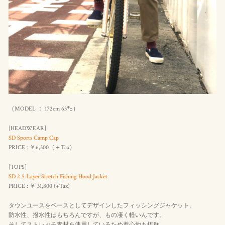
（MODEL ： 172cm 63㌔）
[HEADWEAR]
SD Sports Camp Cap
PRICE : ￥6,300（＋Tax）
[TOPS]
SD 2.5-Layer Stretch Fishing Hood Jacket
PRICE : ￥ 31,800 (+Tax)
タウンユースをベースとしてデザインしたフィッシングジャケット。
防水性、撥水性はもちろんですが、もの凄く軽いんです。
そしてストレッチ素材を使用しているため着心地も抜群。