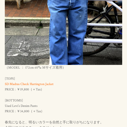
（MODEL ： 172cm 60㌔ Mサイズ着用）
[TOPS]
SD Madras Check Harrington Jacket
PRICE : ￥19,800（＋Tax）
[BOTTOMS]
Used Levi’s Denim Pants
PRICE : ￥34,800（＋Tax）
春先になると、明るいカラーを自然と手に取りがちになります。