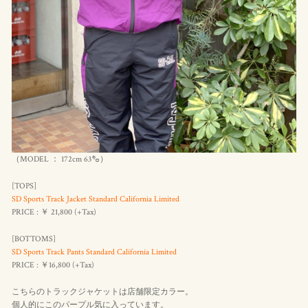
（MODEL ： 172cm 63㌔）
[TOPS]
SD Sports Track Jacket Standard California Limited
PRICE : ￥ 21,800 (+Tax)
[BOTTOMS]
SD Sports Track Pants Standard California Limited
PRICE : ￥16,800 (+Tax)
こちらのトラックジャケットは店舗限定カラー。
個人的にこのパープル気に入っています。