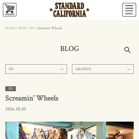
HOME
/
BLOG
/
SD
/
Screamin’ Wheels
BLOG
SD
ARCHIVE
SD
Screamin’ Wheels
2016.10.10