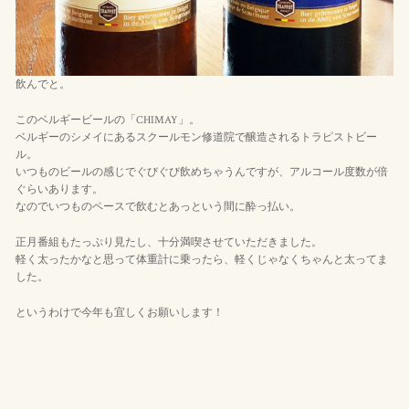
飲んでと。
このベルギービールの「CHIMAY」。
ベルギーのシメイにあるスクールモン修道院で醸造されるトラピストビー
ル。
いつものビールの感じでぐびぐび飲めちゃうんですが、アルコール度数が倍
ぐらいあります。
なのでいつものペースで飲むとあっという間に酔っ払い。
正月番組もたっぷり見たし、十分満喫させていただきました。
軽く太ったかなと思って体重計に乗ったら、軽くじゃなくちゃんと太ってま
した。
というわけで今年も宜しくお願いします！