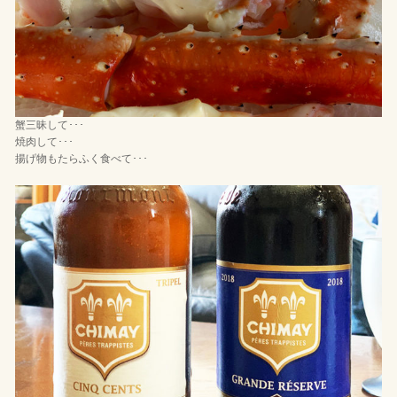
蟹三昧して･･･
焼肉して･･･
揚げ物もたらふく食べて･･･