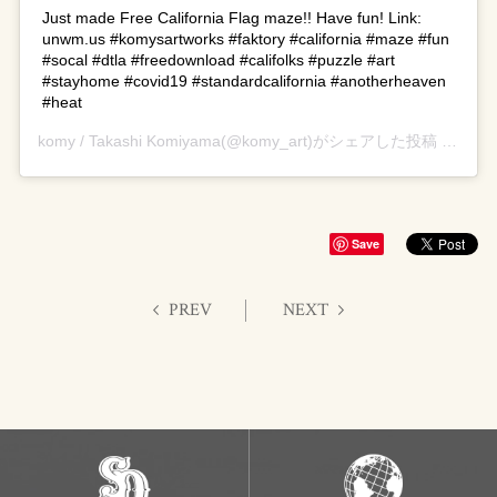
Just made Free California Flag maze!! Have fun! Link:
unwm.us #komysartworks #faktory #california #maze #fun
#socal #dtla #freedownload #califolks #puzzle #art
#stayhome #covid19 #standardcalifornia #anotherheaven
#heat
komy / Takashi Komiyama
(@komy_art)がシェアした投稿 –
202
Save
PREV
NEXT