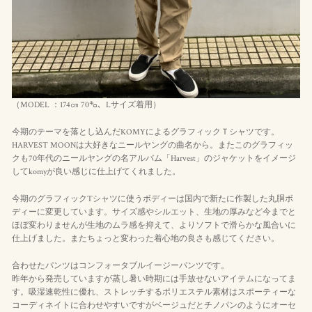
（MODEL ：174㎝ 70㌔、Lサイズ着用）
今期のテーマを落とし込んだKOMYによるグラフィックＴシャツです。
HARVEST MOONは大好きなニールヤングの曲名から。またこのグラフィッ
クも70年代のニールヤングの名アルバム「Harvest」のジャケットをイメージ
してkomyが良い感じに仕上げてくれました。
今期のグラフィックTシャツに使うボディーは国内で新たに作製した丸胴ボ
ディーに変更しています。サイズ感やシルエット、生地の厚みなど今までと
ほぼ変わりませんが生地のムラ感を抑えて、よりソフトで滑らかな風合いに
仕上げました。またちょっと変わった着心地の良さも感じてください。
合わせたパンツはコンフォータブルイージーパンツです。
昨年から発売していますが蒸し暑い時期には手放せないアイテムになってま
す。吸湿速乾性に優れ、ストレッチするポリエステル素材はスポーティーな
コーディネイトに合わせやすいですがベージュだとチノパンのようにオーセ