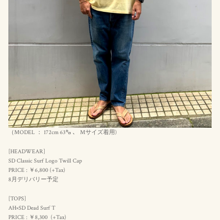
（MODEL ： 172cm 63㌔ 、 Mサイズ着用)
[HEADWEAR]
SD Classic Surf Logo Twill Cap
PRICE : ￥6,800 (+Tax)
8月デリバリー予定
[TOPS]
AH×SD Dead Surf T
PRICE : ￥8,300 (+Tax)