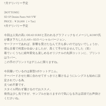
7月デリバリー予定
[BOTTOMS]
SD 5P Denim Pants 960 VW
PRICE : ￥28,800（＋Tax）
9月デリバリー予定
今回は人気の高いDEAD SURFと言われるグラフィックをイメージしKOMY氏
が書き下ろしたたAH × SDスペシャルバージョン。
サーファーであれば、影響を受けたなんて方も多いのではないでしょうか。
僕も古着で何度か出会いましたが、高くて手が出ませんでした（笑）
着ていくうちに経年変化も楽しめるオリジナルの丸胴コットンに、プリント
はラバー。
この手のプリントTはデニムに限りますね。
今回履いているのは新型5ポケットデニム。
テーパードさせた裾に合わせてすっきりと履けるようにレングスも短めに設
定されている為、
丈つめ不要です。
スタイル問わず履けるのでおススメ。
発売は少し先ですが、サンプルがありますので気になる方は店頭でお声掛け
くださいね。