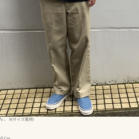
 63㌔ 、 Mサイズ着用)
ill Cap