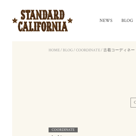
NEWS
BLOG
HOME
/
BLOG
/
COORDINATE
/
古着コーディネー
COORDINATE