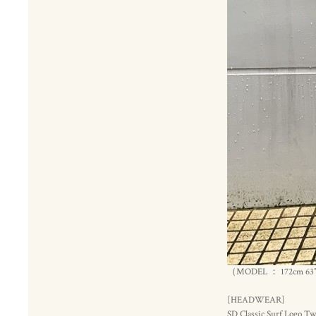
（MODEL ： 172cm
[HEADWEAR]
SD Classic Surf Logo Tw