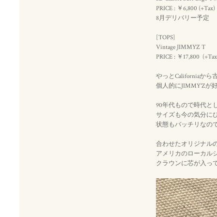
PRICE : ￥6,800 (+Tax)
8月デリバリー予定
[TOPS]
Vintage JIMMYZ T
PRICE : ￥17,800 (+Tax
やっとCaliforn
個人的にJIMMY’
90年代もので時代と
サイズも今の気分に
状態もバッチリなの
合わせたオリジナル
アメリカのローカル
クラウンに芯が入っ