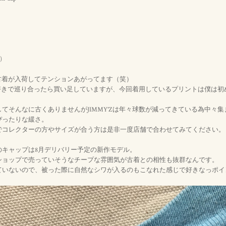
)
iaから古着が入荷してテンションあがってます（笑）
Zが好きで巡り合ったら買い足していますが、今回着用しているプリントは僕は
してそんなに古くありませんがJIMMY’Zは年々球数が減ってきている為中々
ぴったりな緩さ。
でコレクターの方やサイズが合う方は是非一度店舗で合わせてみてください。
のキャップは8月デリバリー予定の新作モデル。
ショップで売っていそうなチープな雰囲気が古着との相性も抜群なんです。
ていないので、被った際に自然なシワが入るのもこなれた感じで好きなっポイ