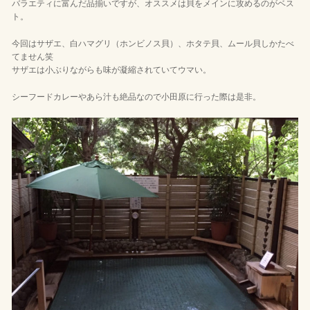
バラエティに富んだ品揃いですが、オススメは貝をメインに攻めるのがベス
ト。
今回はサザエ、白ハマグリ（ホンビノス貝）、ホタテ貝、ムール貝しかたべ
てません笑
サザエは小ぶりながらも味が凝縮されていてウマい。
シーフードカレーやあら汁も絶品なので小田原に行った際は是非。