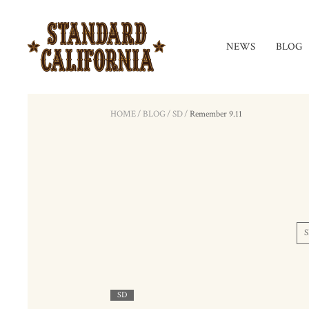
NEWS
BLOG
HOME
/
BLOG
/
SD
/
Remember 9.11
S
SD