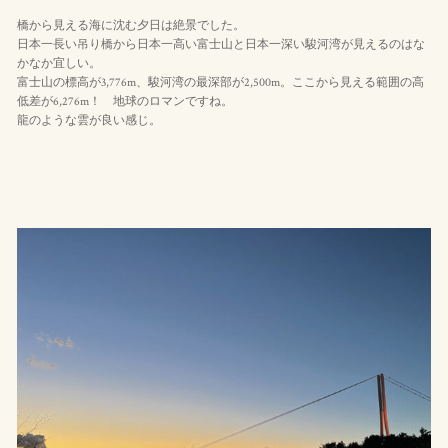
橋から見える海に沈む夕日は絶景でした。
日本一長い吊り橋から日本一高い富士山と日本一深い駿河湾が見えるのはな
かなか宜しい。
富士山の標高が3,776m、駿河湾の最深部が2,500m。ここから見える範囲の高
低差が6,276m！ 地球のロマンですね。
龍のような雲が良い感じ。