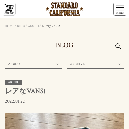
HOME
/
BLOG
/
AKUDO
/
レアなVANS!
BLOG
AKUDO
ARCHIVE
AKUDO
レアなVANS!
2022.01.22