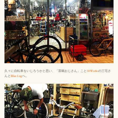
久々に自転車をいじろうかと思い、「茶碗おじさん」こと
58Works
の三宅さ
んと
Blue Lug
へ。