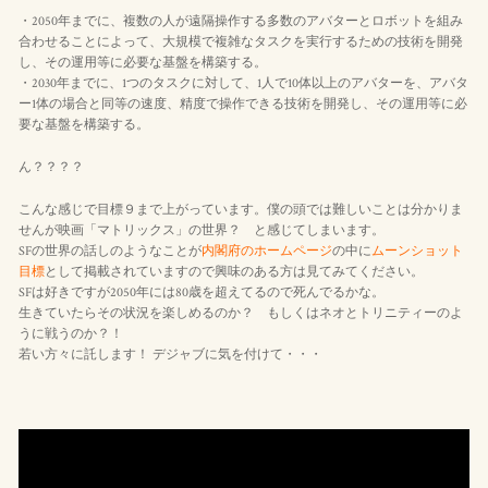
・2050年までに、複数の人が遠隔操作する多数のアバターとロボットを組み
合わせることによって、大規模で複雑なタスクを実行するための技術を開発
し、その運用等に必要な基盤を構築する。
・2030年までに、1つのタスクに対して、1人で10体以上のアバターを、アバタ
ー1体の場合と同等の速度、精度で操作できる技術を開発し、その運用等に必
要な基盤を構築する。
ん？？？？
こんな感じで目標９まで上がっています。僕の頭では難しいことは分かりま
せんが映画「マトリックス」の世界？ と感じてしまいます。
SFの世界の話しのようなことが
内閣府のホームページ
の中に
ムーンショット
目標
として掲載されていますので興味のある方は見てみてください。
SFは好きですが2050年には80歳を超えてるので死んでるかな。
生きていたらその状況を楽しめるのか？ もしくはネオとトリニティーのよ
うに戦うのか？！
若い方々に託します！ デジャブに気を付けて・・・