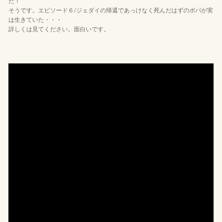
た！
そうです。エピソード６/ジェダイの帰還であっけなく死んだはずのボバが実
は生きていた・・・
詳しくは見てください。面白いです。