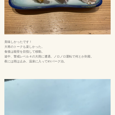
美味しかったです！
大将のトークも楽しかった。
食後は能登を目指して移動。
途中、警戒レベル４の大雨に遭遇。ノロノロ運転で何とか到着。
夜には雨は止み、温泉に入ってRVパーク泊。