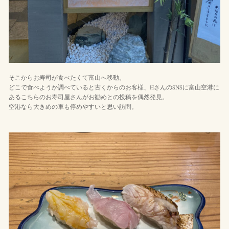
そこからお寿司が食べたくて富山へ移動。
どこで食べようか調べていると古くからのお客様、HさんのSNSに富山空港に
あるこちらのお寿司屋さんがお勧めとの投稿を偶然発見。
空港なら大きめの車も停めやすいと思い訪問。