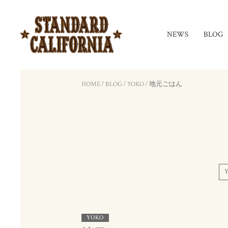
NEWS
BLOG
HOME
/
BLOG
/
YOKO
/
地元ごはん
YOKO