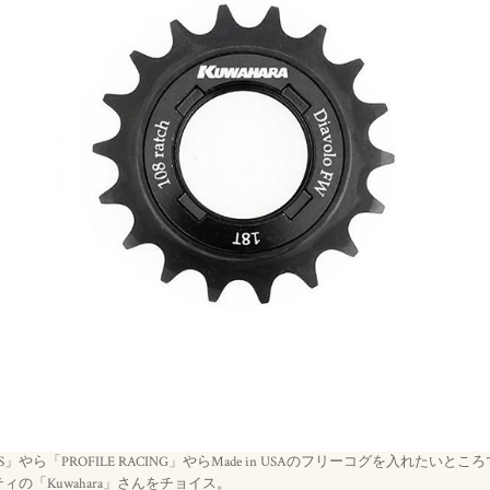
RIES」やら「PROFILE RACING」やらMade in USAのフリーコグを入れた
の「Kuwahara」さんをチョイス。