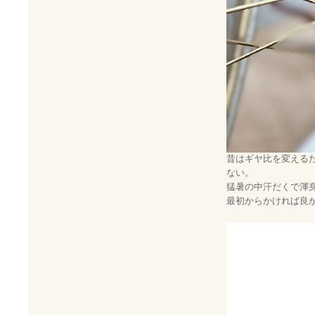
昔はギヤ比を変える
ない。
猛暑の中汗だくで渾
最初からかければ良