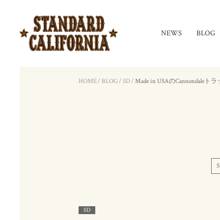
NEWS
BLOG
HOME
/
BLOG
/
SD
/
Made in USAのCannondal
S
SD