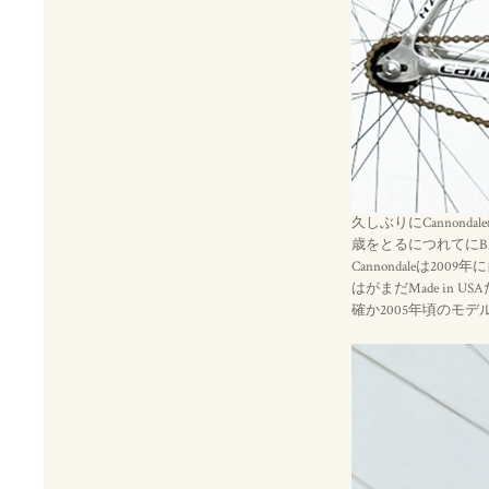
久しぶりにCannon
歳をとるにつれてに
Cannondaleは
はがまだMade in 
確か2005年頃のモ