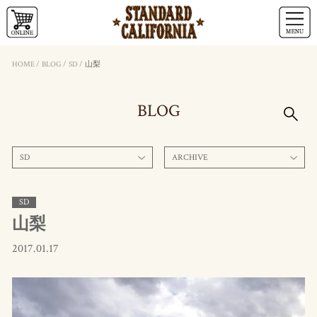
HOME
/
BLOG
/
SD
/
山梨
BLOG
SD
ARCHIVE
SD
山梨
2017.01.17