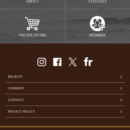
RECRUIT
COMPANY
CONTACT
PRIVACY POLICY