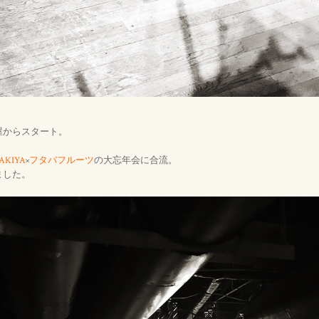
屋からスタート。
AKIYA
×
フタバフルーツ
の大忘年会に合流。
ました。