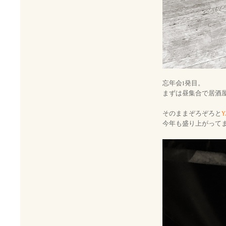
忘年会1発目。
まずは昼集合で居酒
そのままぞろぞろと
Y
今年も盛り上がって