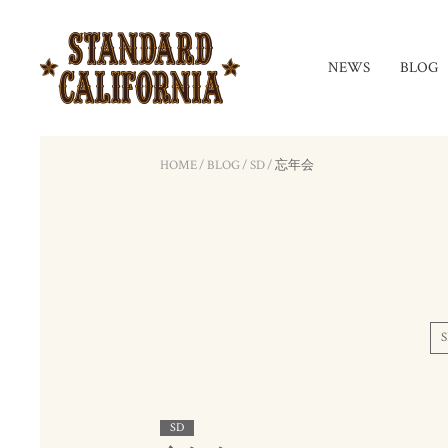
NEWS
BLOG
HOME
/
BLOG
/
SD
/
忘年会
S
SD