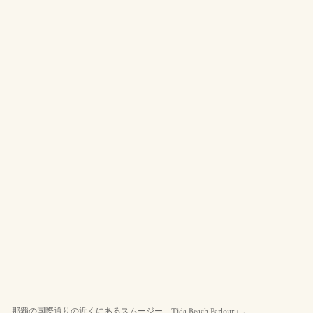
那覇の国際通りの近くにあるスムージー「Tida Beach Parlour」。